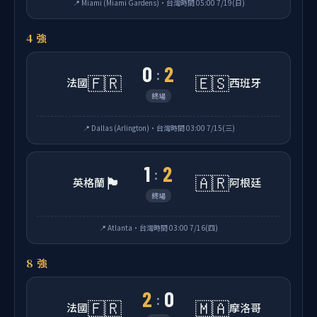
📍 Miami (Miami Gardens)・台灣時間 05:00 7/19(日)
4 強
0
2
:
🇫🇷
🇪🇸
法國
西班牙
終場
📍 Dallas (Arlington)・台灣時間 03:00 7/15(三)
1
2
:
🏴󠁧󠁢󠁥󠁮󠁧󠁿
🇦🇷
英格蘭
阿根廷
終場
📍 Atlanta・台灣時間 03:00 7/16(四)
8 強
2
0
:
🇫🇷
🇲🇦
法國
摩洛哥