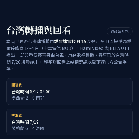
台灣轉播與回看
愛爾達 ELTA
本屆世界盃台灣轉播權由
愛爾達電視 ELTA
取得， 全 104 場透過愛
爾達體育 1～4 台（中華電信 MOD）、Hami Video 與 ELTA OTT
播出， 部分重要賽事另由台視、東森電視轉播。賽事已於台灣時
間 7/20 凌晨結束， 精華與回看上架情況請以愛爾達官方公告為
準。
開幕戰
台灣時間 6/12 03:00
墨西哥 2：0 南非
季軍戰
台灣時間 7/19
英格蘭 6：4 法國