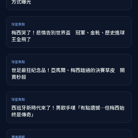
賽事戰報
「除了阿根廷誰都支持！」世界盃最兩極評價球隊
招黑原因曝光
賽事戰報
61分鐘替補上陣！托雷斯一球封神助西班牙世界盃奪
冠 5件事認識電眼英雄