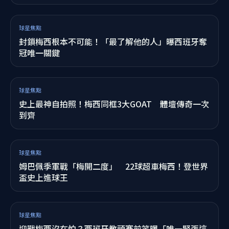
賽事戰報
川普站著不走！西班牙世界盃捧盃變「川普同框
秀」 全球觀眾看傻眼
賽事戰報
世界盃冠軍夢碎！阿根廷首都暴動 催淚瓦斯、水砲
齊發
球星焦點
亞馬爾19歲奪世界盃冠軍寫「神紀錄」！卻錯失這
「一生只有一次」獎項