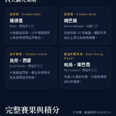
金球獎・Golden Ball
金靴獎・Golden Boot
羅德里
姆巴佩
Rodri・西班牙 🇪🇸
Kylian Mbappé・法國 🇫🇷
大會最佳球員。以中場調度核
全屆攻進 10 球稱雄，纔造世界
心角色帶領西班牙奪冠。
盃史上首位金靴獎連霸。
金手套獎・Golden Glove
最佳年輕球員・Best Young
Player
烏奈·西蒙
帕烏·庫巴西
Unai Simón・西班牙 🇪🇸
Pau Cubarsí・西班牙 🇪🇸
大會最佳門將，撒出多場零失
年僅 19 歲的中衛，以極高傳球
球支提西班牙防線。
成功率獲獎。
完整賽果與積分
已完賽・最後更新 2026/07/31