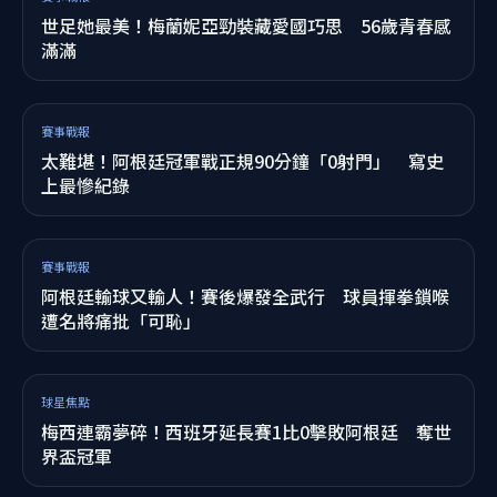
賽事戰報
西班牙太狂！大力神盃竟塞塑膠袋帶走 真相曝光超
傻眼