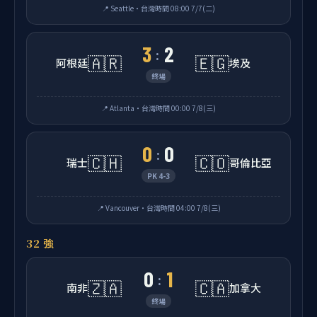
📍 Seattle・台灣時間 08:00 7/7(二)
3
2
:
🇦🇷
🇪🇬
阿根廷
埃及
終場
📍 Atlanta・台灣時間 00:00 7/8(三)
0
0
:
🇨🇭
🇨🇴
瑞士
哥倫比亞
PK 4-3
📍 Vancouver・台灣時間 04:00 7/8(三)
32 強
0
1
:
🇿🇦
🇨🇦
南非
加拿大
終場