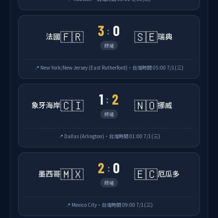
3
0
:
🇫🇷
🇸🇪
法國
瑞典
終場
📍 New York/New Jersey (East Rutherford)・台灣時間 05:00 7/1(三)
1
2
:
🇨🇮
🇳🇴
象牙海岸
挪威
終場
📍 Dallas (Arlington)・台灣時間 01:00 7/1(三)
2
0
:
🇲🇽
🇪🇨
墨西哥
厄瓜多
終場
📍 Mexico City・台灣時間 09:00 7/1(三)