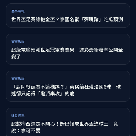
賽事戰報
兩樣情！西班牙High奪世界盃街頭變紅海 致勝英雄
一句話感動全國
球星焦點
世足賽64年沒球隊連霸 梅西1紀錄仍當「歷史第二
人」