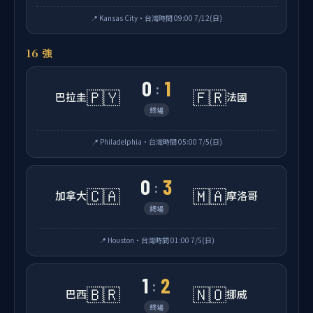
📍 Kansas City・台灣時間 09:00 7/12(日)
16 強
0
1
:
🇵🇾
🇫🇷
巴拉圭
法國
終場
📍 Philadelphia・台灣時間 05:00 7/5(日)
0
3
:
🇨🇦
🇲🇦
加拿大
摩洛哥
終場
📍 Houston・台灣時間 01:00 7/5(日)
1
2
:
🇧🇷
🇳🇴
巴西
挪威
終場