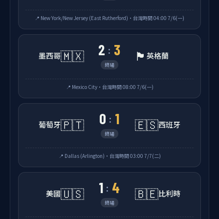
📍 New York/New Jersey (East Rutherford)・台灣時間 04:00 7/6(一)
2
3
:
🇲🇽
🏴󠁧󠁢󠁥󠁮󠁧󠁿
墨西哥
英格蘭
終場
📍 Mexico City・台灣時間 08:00 7/6(一)
0
1
:
🇵🇹
🇪🇸
葡萄牙
西班牙
終場
📍 Dallas (Arlington)・台灣時間 03:00 7/7(二)
1
4
:
🇺🇸
🇧🇪
美國
比利時
終場