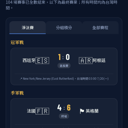
104 場賽事已全數結束，以下為最終賽果；所有時間均為台灣時
間。
淨汰賽
分組積分
全部賽程
冠軍戰
1
0
:
🇪🇸
🇦🇷
西班牙
阿根廷
延長賽
📍 New York/New Jersey (East Rutherford)・台灣時間 03:00 7/20(一)
季軍戰
4
6
:
🇫🇷
🏴󠁧󠁢󠁥󠁮󠁧󠁿
法國
英格蘭
終場