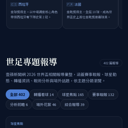
🇪🇸 西班牙
🇫🇷 法國
🇪
金球獎得主。以中場調度核心角色
金靴獎得主，全屆 10 球，成為世
金
帶領西班牙奪下隊史第 2 冠。
界盃史上首位金靴獎連霸球員。
班
世足專題報導
402 篇報導
壹蘋新聞網 2026 世界盃相關報導彙整，涵蓋賽事戰報、球星動
態、轉播資訊、戰術分析與場外話題，依主題分類瀏覽。
全部 402
轉播看球 14
球星焦點 165
賽事戰報 132
分析前瞻 6
場外花絮 46
綜合報導 39
球星焦點