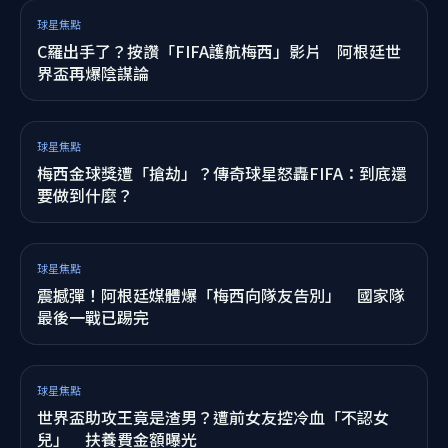
綜合報導
六朝元老！世足賽最後謝幕 「墨西哥吳鎮宇」宣布
退休
球星焦點
C羅出手了？按讚「FIFA護航梅西」影片 阿根廷世
界盃再爆陰謀論