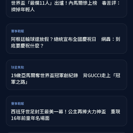
球星焦點
世界盃助攻王竟是渣男？遭前女友控冷血「不認女
兒」 扶養費金額曝光
賽事戰報
這玩笑太地獄！阿根廷乘客誤信機長廣播以為奪冠狂
歡 下秒真相曝全體眼神死
賽事戰報
大力神盃住LV硬箱風光照在這邊 西班牙拿塑膠袋打
包的是樂高
轉播看球