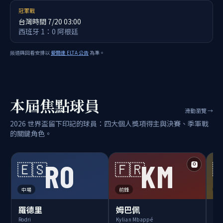
冠軍戰
台灣時間 7/20 03:00
西班牙 1：0 阿根廷
频道與回看安排以
愛爾達 ELTA 公告
為準。
本屆焦點球員
滑動瀏覽 →
2026 世界盃留下印記的球員：四大個人獎項得主與決賽、季軍戰
的關鍵角色。
RO
KM
🇪🇸
🇫🇷

中場
前鋒
門
羅德里
姆巴佩
烏
Rodri
Kylian Mbappé
Una