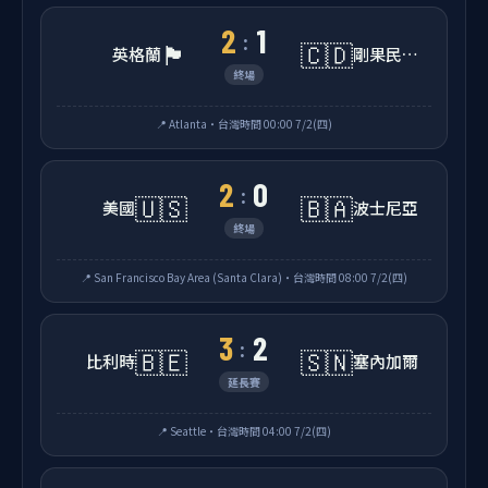
2
1
:
🏴󠁧󠁢󠁥󠁮󠁧󠁿
🇨🇩
英格蘭
剛果民主共和國
終場
📍 Atlanta・台灣時間 00:00 7/2(四)
2
0
:
🇺🇸
🇧🇦
美國
波士尼亞
終場
📍 San Francisco Bay Area (Santa Clara)・台灣時間 08:00 7/2(四)
3
2
:
🇧🇪
🇸🇳
比利時
塞內加爾
延長賽
📍 Seattle・台灣時間 04:00 7/2(四)