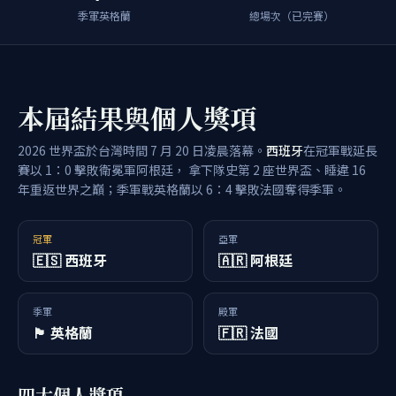
季軍英格蘭
總場次（已完賽）
本屆結果與個人獎項
2026 世界盃於台灣時間 7 月 20 日凌晨落幕。
西班牙
在冠軍戰延長
賽以 1：0 擊敗衛冕軍阿根廷， 拿下隊史第 2 座世界盃、睡違 16
年重返世界之巔；季軍戰英格蘭以 6：4 擊敗法國奪得季軍。
冠軍
亞軍
🇪🇸 西班牙
🇦🇷 阿根廷
季軍
殿軍
🏴󠁧󠁢󠁥󠁮󠁧󠁿 英格蘭
🇫🇷 法國
四大個人獎項