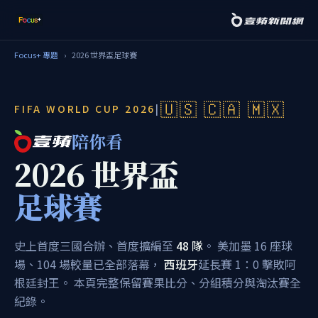
Focus+ 專題
›
2026 世界盃足球賽
🇺🇸 🇨🇦 🇲🇽
FIFA WORLD CUP 2026
|
陪你看
2026 世界盃
足球賽
史上首度三國合辦、首度擴編至
48 隊
。 美加墨 16 座球
場、104 場較量已全部落幕，
西班牙
延長賽 1：0 擊敗阿
根廷封王。 本頁完整保留賽果比分、分組積分與淘汰賽全
紀錄。