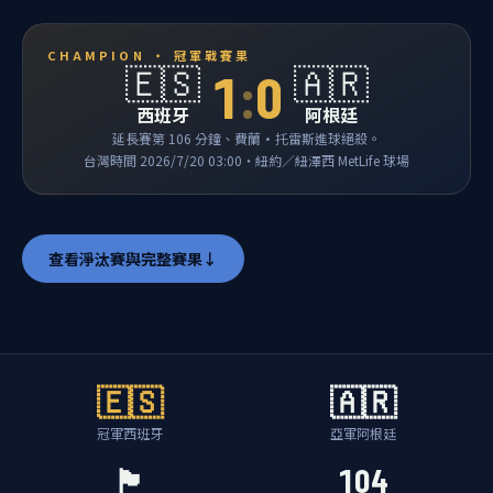
CHAMPION ・ 冠軍戰賽果
🇪🇸
🇦🇷
1
:
0
西班牙
阿根廷
延長賽第 106 分鐘、費蘭·托雷斯進球絕殺。
台灣時間 2026/7/20 03:00・紐約／紐澤西 MetLife 球場
查看淨汰賽與完整賽果
↓
🇪🇸
🇦🇷
冠軍西班牙
亞軍阿根廷
🏴󠁧󠁢󠁥󠁮󠁧󠁿
104