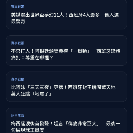
世足收視熱度狂飆！Hami Video訂閱數暴增4.9倍
梅西帽子戲法最夯
球星焦點
世界盃「最爛11人」出爐！內馬爾慘上榜 毒舌評：
擠掉年輕人
賽事戰報
阿根廷輸球還放假？總統宣布全國慶祝日 網轟：到
底要慶祝什麼？
球星焦點
19歲亞馬爾奪世界盃冠軍創紀錄 背GUCCI走上「冠
軍之路」