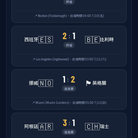
終場
📍 Boston (Foxborough)・台灣時間 04:00 7/10(五)
2
1
:
🇪🇸
🇧🇪
西班牙
比利時
終場
📍 Los Angeles (Inglewood)・台灣時間 03:00 7/11(六)
1
2
:
🇳🇴
🏴󠁧󠁢󠁥󠁮󠁧󠁿
挪威
英格蘭
延長賽
📍 Miami (Miami Gardens)・台灣時間 05:00 7/12(日)
3
1
:
🇦🇷
🇨🇭
阿根廷
瑞士
延長賽