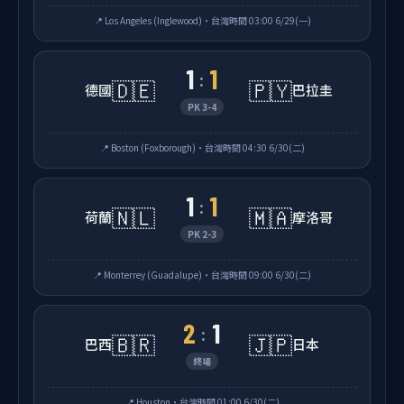
📍 Los Angeles (Inglewood)・台灣時間 03:00 6/29(一)
1
1
:
🇩🇪
🇵🇾
德國
巴拉圭
PK 3-4
📍 Boston (Foxborough)・台灣時間 04:30 6/30(二)
1
1
:
🇳🇱
🇲🇦
荷蘭
摩洛哥
PK 2-3
📍 Monterrey (Guadalupe)・台灣時間 09:00 6/30(二)
2
1
:
🇧🇷
🇯🇵
巴西
日本
終場
📍 Houston・台灣時間 01:00 6/30(二)