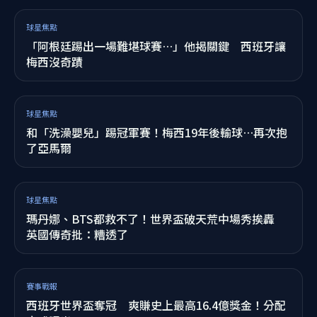
梅西落淚後首發聲！坦言「傷痛非常巨大」 最後一
句展現球王風度
賽事戰報
阿根廷輸球又失控！群毆、背對西班牙捧盃 FIFA出
手調查
賽事戰報
輸不起？阿根廷球員拒看西班牙封王 背對冠軍慶祝
挨轟「沒風度」
賽事戰報
西班牙慶世足奪冠傳憾事 13歲少年遭倒塌噴泉壓死