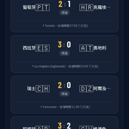
2
1
:
🇵🇹
🇭🇷
葡萄牙
克羅埃西亞
終場
📍 Toronto・台灣時間 07:00 7/3(五)
3
0
:
🇪🇸
🇦🇹
西班牙
奧地利
終場
📍 Los Angeles (Inglewood)・台灣時間 03:00 7/3(五)
2
0
:
🇨🇭
🇩🇿
瑞士
阿爾及利亞
終場
📍 Vancouver・台灣時間 11:00 7/3(五)
3
2
:
🇦🇷
🇨🇻
阿根廷
維德角