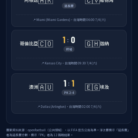
延長賽
📍 Miami (Miami Gardens)・台灣時間 06:00 7/4(六)
1
0
:
🇨🇴
🇬🇭
哥倫比亞
迦納
終場
📍 Kansas City・台灣時間 09:30 7/4(六)
1
1
:
🇦🇺
🇪🇬
澳洲
埃及
PK 2-4
📍 Dallas (Arlington)・台灣時間 02:00 7/4(六)
賽果資料來源：openfootball（公共領域），以 FIFA 官方公告為準。淨汰賽標示「延長賽」
者為延長賽分數，標示「PK」者為 12 碼戰結果。