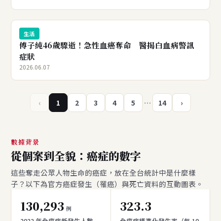
生活
傅子純46歲驟逝！急性血癌奪命 醫揭白血病警訊
症狀
2026.06.07
…
‹
1
2
3
4
5
14
›
數據背景
從個案到全貌：癌症的數字
這些奪走公眾人物生命的癌症，放在全台統計中是什麼樣
子？以下為官方癌症發生（罹癌）與死亡資料的互動圖表。
130,293
323.3
例
2022 年全癌症新發生人數
全癌症標準化發生率（每 10