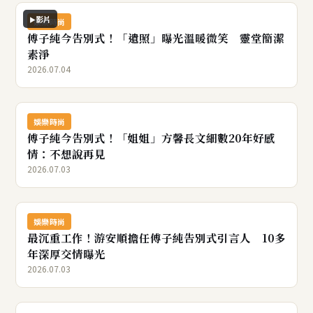
影片
娛樂時尚
傅子純今告別式！「遺照」曝光溫暖微笑 靈堂簡潔
素淨
2026.07.04
娛樂時尚
傅子純今告別式！「姐姐」方馨長文細數20年好感
情：不想說再見
2026.07.03
娛樂時尚
最沉重工作！游安順擔任傅子純告別式引言人 10多
年深厚交情曝光
2026.07.03