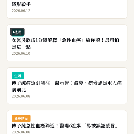
隱形殺手
2026.06.12
影片
生活
女醫吳欣岱1分鐘解釋「急性血癌」給你聽！最可怕
是這一點
2026.06.10
生活
傅子純病逝引關注 醫示警：疲勞、瘀青恐是重大疾
病前兆
2026.06.08
娛樂時尚
傅子純急性血癌猝逝！醫曝6症狀「易被誤認感冒」
2026.06.08