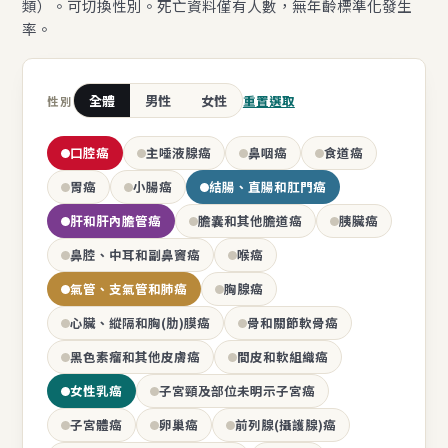
類）。可切換性別。死亡資料僅有人數，無年齡標準化發生
率。
全體
男性
女性
重置選取
性別
口腔癌
主唾液腺癌
鼻咽癌
食道癌
胃癌
小腸癌
結腸、直腸和肛門癌
肝和肝內膽管癌
膽囊和其他膽道癌
胰臟癌
鼻腔、中耳和副鼻竇癌
喉癌
氣管、支氣管和肺癌
胸腺癌
心臟、縱隔和胸(肋)膜癌
骨和關節軟骨癌
黑色素瘤和其他皮膚癌
間皮和軟組織癌
女性乳癌
子宮頸及部位未明示子宮癌
子宮體癌
卵巢癌
前列腺(攝護腺)癌