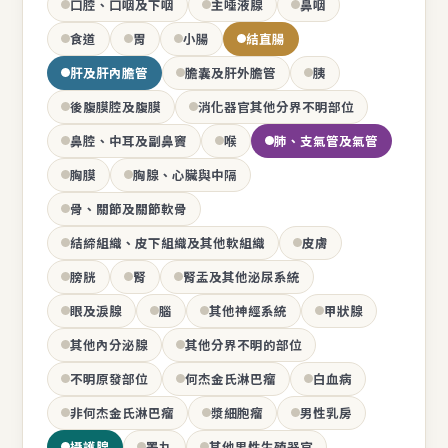
口腔、口咽及下咽
主唾液腺
鼻咽
食道
胃
小腸
結直腸
肝及肝內膽管
膽囊及肝外膽管
胰
後腹膜腔及腹膜
消化器官其他分界不明部位
鼻腔、中耳及副鼻竇
喉
肺、支氣管及氣管
胸膜
胸腺、心臟與中隔
骨、關節及關節軟骨
結締組織、皮下組織及其他軟組織
皮膚
膀胱
腎
腎盂及其他泌尿系統
眼及淚腺
腦
其他神經系統
甲狀腺
其他內分泌腺
其他分界不明的部位
不明原發部位
何杰金氏淋巴瘤
白血病
非何杰金氏淋巴瘤
漿細胞瘤
男性乳房
攝護腺
睪丸
其他男性生殖器官