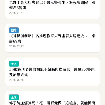
東野圭吾大腸癌辭世！醫示警久坐、熬夜增風險 別
輕忽3警訊
2026.07.27
國際
《神探伽利略》名推理作家東野圭吾大腸癌去世 享
壽68歲
2026.07.27
生活
55歲長庚名醫陳柏旭不敵脂肉瘤辭世 醫揭3大警訊
及治療方式
2026.06.26
生活
傅子純血癌猝死！花一兩百元做「這檢查」就能抓出