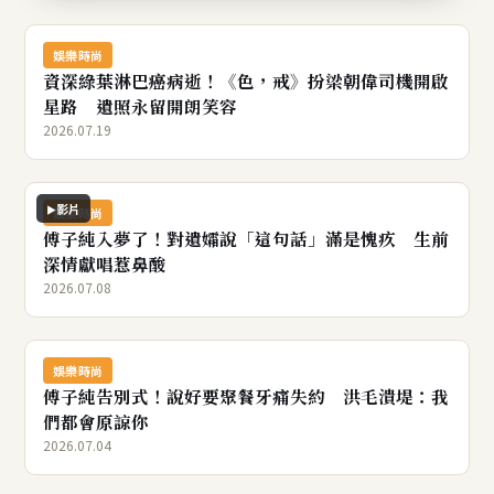
捨。告別式預計於8月6日舉行，不少患者表示，希望親
自到場送別這位陪伴自己迎接新生命的重要醫師。
娛樂時尚
資深綠葉淋巴癌病逝！《色，戒》扮梁朝偉司機開啟
星路 遺照永留開朗笑容
2026.07.19
影片
娛樂時尚
傅子純入夢了！對遺孀說「這句話」滿是愧疚 生前
深情獻唱惹鼻酸
2026.07.08
娛樂時尚
傅子純告別式！說好要聚餐牙痛失約 洪毛潰堤：我
們都會原諒你
2026.07.04