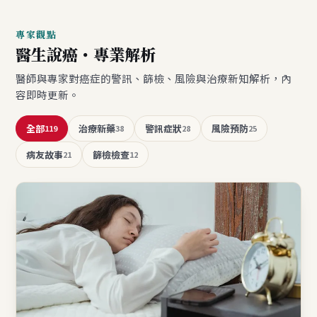
專家觀點
醫生說癌・專業解析
醫師與專家對癌症的警訊、篩檢、風險與治療新知解析，內
容即時更新。
全部
治療新藥
警訊症狀
風險預防
119
38
28
25
病友故事
篩檢檢查
21
12