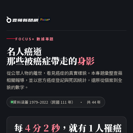
FOCUS+ 數據專題
名人癌逝
那些被癌症帶走的
身影
從公眾人物的離世，看見癌症的真實樣貌。本專題彙整壹蘋
相關報導，並以官方癌症登記與死因統計，還原從個案到全
貌的數字。
資料涵蓋 1979–2022（民國 111 年） · 共 44 年
每
4 分 2 秒
，就有 1 人罹癌