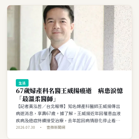
生活
67歲婦產科名醫王威揚癌逝 病患淚憶
「最溫柔醫師」
【記者黃泓哲／台北報導】知名婦產科醫師王威揚傳出
病逝消息，享壽67歲。據了解，王威揚近年因罹患血液
疾病及癌症持續接受治療，去年起因病情惡化停止看
診，並專心北上治療，但是仍不幸於7月27日不幸離世。
2026.07.30 · 壹蘋新聞網
消息曝光後，讓許多曾受他照顧的產婦與病患相當不