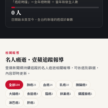
「癌症時鐘」＝全年總時間 ÷ 當年新發生人數
0
人
您開啟本頁至今，全台約新增的癌症診斷數
相關報導
名人癌逝・壹蘋追蹤報導
壹蘋新聞網持續追蹤的名人癌逝相關報導，可依癌別篩選，
內容即時更新。
全部
肺癌
血癌
乳癌
胰臟癌
134
23
14
10
9
大腸癌
食道癌
腦癌
卵巢癌
攝護腺癌
4
4
2
1
1
淋巴癌
肝癌
1
1