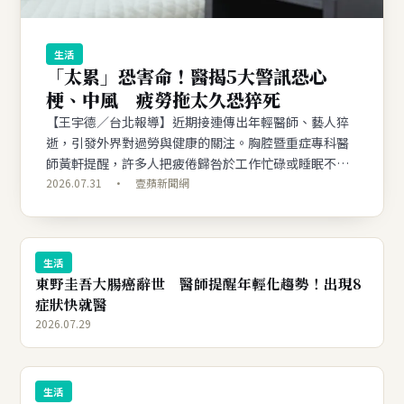
生活
「太累」恐害命！醫揭5大警訊恐心
梗、中風 疲勞拖太久恐猝死
【王宇德／台北報導】近期接連傳出年輕醫師、藝人猝
逝，引發外界對過勞與健康的關注。胸腔暨重症專科醫
師黃軒提醒，許多人把疲倦歸咎於工作忙碌或睡眠不
足，但若疲倦感與平常明顯不同、休息後仍未改善，甚
2026.07.31 · 壹蘋新聞網
至持續惡化，背後可能隱藏心肌梗塞、癌症、腦中風等
重大疾病，切勿輕忽。
生活
東野圭吾大腸癌辭世 醫師提醒年輕化趨勢！出現8
症狀快就醫
2026.07.29
生活