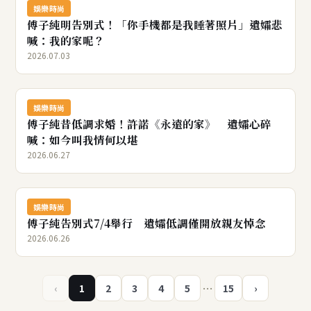
娛樂時尚
傅子純明告別式！「你手機都是我睡著照片」遺孀悲
喊：我的家呢？
2026.07.03
娛樂時尚
傅子純昔低調求婚！許諾《永遠的家》 遺孀心碎
喊：如今叫我情何以堪
2026.06.27
娛樂時尚
傅子純告別式7/4舉行 遺孀低調僅開放親友悼念
2026.06.26
…
‹
1
2
3
4
5
15
›